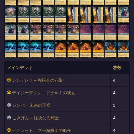
メインデッキ
枚数
シンデレラ – 舞踏会の花形
4
デイジーダック – ドナルドの彼女
4
シンバ – 未来の王様
3
ごきげん – 軽快なる騎士
4
ピグレット – プー海賊団の船長
4