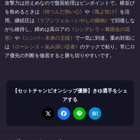
攻撃力は控えめなので盤面処理はピンポイントで。横並び
を咎めるときは
持つんだ熱い心
や
風よ吹け
を活
用。継続圧は
ラプンツェル – いやしの賜物
で回復しな
がら維持し、締めは高ロアの
シンデレラ – 舞踏会の花
形
や
シンバ – 未来の王様
で一気に到達。重め対面に
は
ローレンス – 妬み深い従者
のテックで粘り、常にロ
ア優先の判断を徹底すると勝ち切りやすいです。
【セットチャンピオンシップ優勝】きゆ選手をシェ
アする
B!