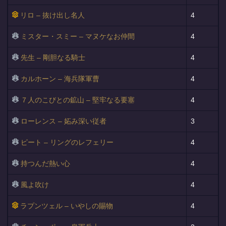
リロ – 抜け出し名人
4
ミスター・スミー – マヌケなお仲間
4
先生 – 剛胆なる騎士
4
カルホーン – 海兵隊軍曹
4
７人のこびとの鉱山 – 堅牢なる要塞
4
ローレンス – 妬み深い従者
3
ピート – リングのレフェリー
4
持つんだ熱い心
4
風よ吹け
4
ラプンツェル – いやしの賜物
4