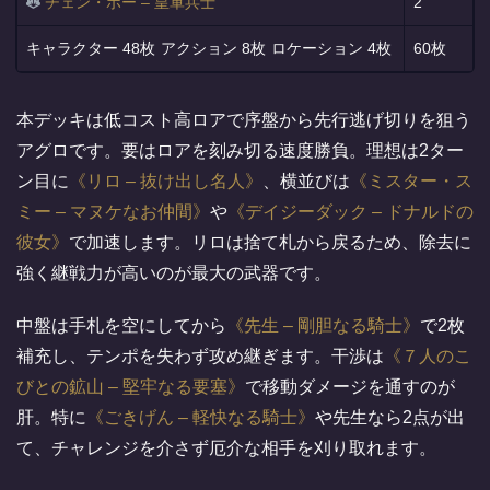
チェン・ポー – 皇軍兵士
2
48枚
8枚
4枚
60枚
本デッキは低コスト高ロアで序盤から先行逃げ切りを狙う
アグロです。要はロアを刻み切る速度勝負。理想は2ター
ン目に
リロ – 抜け出し名人
、横並びは
ミスター・ス
ミー – マヌケなお仲間
や
デイジーダック – ドナルドの
彼女
で加速します。リロは捨て札から戻るため、除去に
強く継戦力が高いのが最大の武器です。
中盤は手札を空にしてから
先生 – 剛胆なる騎士
で2枚
補充し、テンポを失わず攻め継ぎます。干渉は
７人のこ
びとの鉱山 – 堅牢なる要塞
で移動ダメージを通すのが
肝。特に
ごきげん – 軽快なる騎士
や先生なら2点が出
て、チャレンジを介さず厄介な相手を刈り取れます。