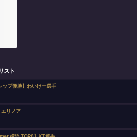
キリスト
シップ優勝】わいけー選手
・エリノア
mer 横浜 TOP8】KT選手