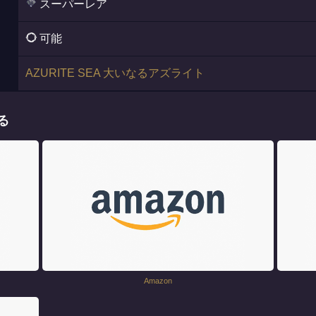
スーパーレア
可能
AZURITE SEA 大いなるアズライト
る
Amazon