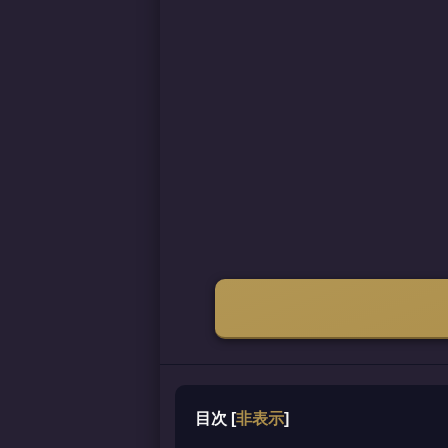
目次
[
非表示
]