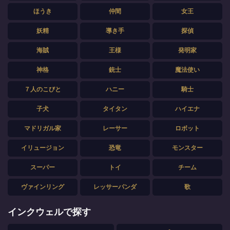
ほうき
仲間
女王
妖精
導き手
探偵
海賊
王様
発明家
神格
銃士
魔法使い
７人のこびと
ハニー
騎士
子犬
タイタン
ハイエナ
マドリガル家
レーサー
ロボット
イリュージョン
恐竜
モンスター
スーパー
トイ
チーム
ヴァインリング
レッサーパンダ
歌
インクウェルで探す