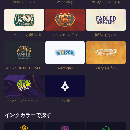
逆襲のアースラ
星々の輝き
大いなるアズライト
アーケイジアと魔法の島
ジャファーの王権
物語のおもいで
WHISPERS IN THE WELL
Winterspell
未知なる彼方へ!
ヴァインズ・アタック!
その他
インクカラーで探す