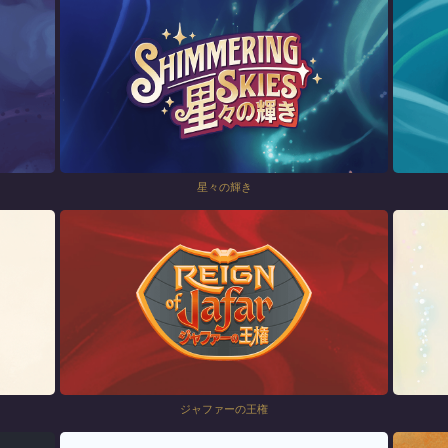
星々の輝き
ジャファーの王権