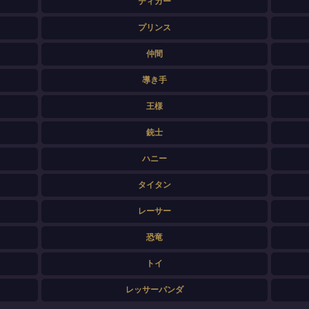
ティガー
プリンス
仲間
導き手
王様
銃士
ハニー
タイタン
レーサー
恐竜
トイ
レッサーパンダ