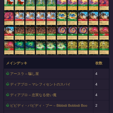
メインデッキ
枚数
アースラ – 騙し屋
4
ディアブロ – マレフィセントのスパイ
4
ディアブロ – 忠実なる使い魔
4
ビビディ・バビディ・ブー – Bibbidi Bobbidi Boo
2