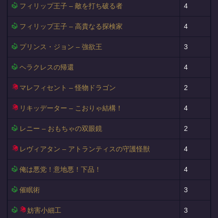
フィリップ王子 – 敵を打ち破る者
4
フィリップ王子 – 高貴なる探検家
4
プリンス・ジョン – 強欲王
3
ヘラクレスの帰還
4
マレフィセント – 怪物ドラゴン
2
リキッデーター – こおりゃ結構！
4
レニー – おもちゃの双眼鏡
2
レヴィアタン – アトランティスの守護怪獣
4
俺は悪党！意地悪！下品！
4
催眠術
3
妨害小細工
3