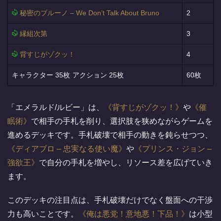
秘密のブルーノ – We Don’t Talk About Bruno
2
縁組次第
3
背すじがゾクッ！
4
35枚
25枚
60枚
「エメラルド/ルビー」は、
背すじがゾクッ！
や
催
眠術
で相手の手札を削り、選択肢を狭めながらゲームを
進めるデッキです。手札破壊で相手の動きを鈍らせつつ、
ディアブロ – 忠実なる使い魔
や
プリンス・ジョン –
強欲王
で自分の手札を増やし、リソース差を広げていき
ます。
このデッキの注目点は、手札破壊だけでなく盤面への干渉
力も高いことです。
俺は悪党！意地悪！下品！
は小型