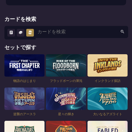
カードを検索
セットで探す
物語のはじまり
フラッドボーンの渾沌
インクランド探訪
逆襲のアースラ
星々の輝き
大いなるアズライト