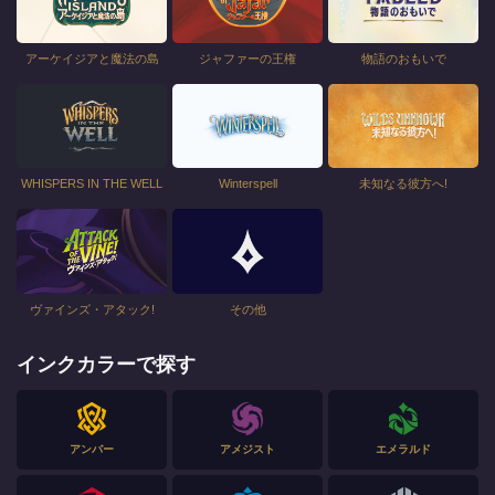
アーケイジアと魔法の島
ジャファーの王権
物語のおもいで
WHISPERS IN THE WELL
Winterspell
未知なる彼方へ!
ヴァインズ・アタック!
その他
インクカラーで探す
アンバー
アメジスト
エメラルド