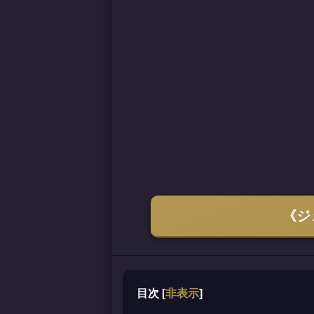
《ジ
目次
[
非表示
]