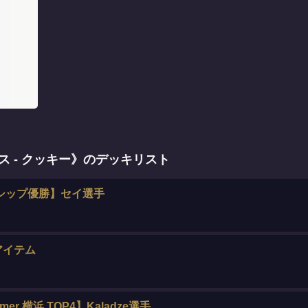
 - クッキー》のデッキリスト
シップ優勝】セイ選手
アイテム
er 横浜 TOP4】Kaladze選手