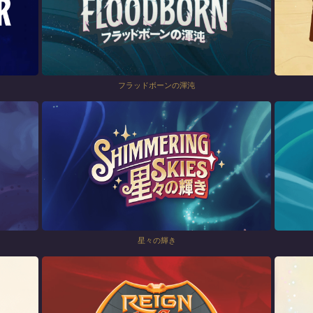
フラッドボーンの渾沌
星々の輝き