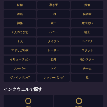
妖精
導き手
探偵
海賊
王様
発明家
神格
銃士
魔法使い
７人のこびと
ハニー
騎士
子犬
タイタン
ハイエナ
マドリガル家
レーサー
ロボット
イリュージョン
恐竜
モンスター
スーパー
トイ
チーム
ヴァインリング
レッサーパンダ
歌
インクウェルで探す