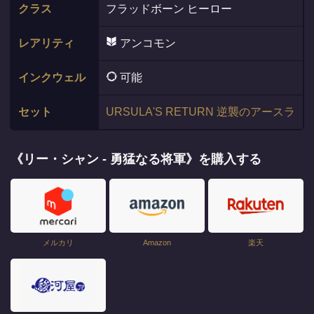
クラス
フラッドボーン ヒーロー
レアリティ
アンコモン
インクウェル
可能
セット
URSULA'S RETURN 逆襲のアースラ
《リー・シャン - 勇猛なる将軍》を購入する
メルカリ
Amazon
楽天