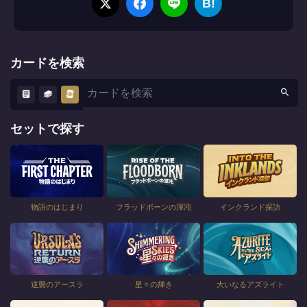
B!
カードを検索
セットで探す
物語のはじまり
フラッドボーンの渾沌
インクランド探訪
逆襲のアースラ
星々の輝き
大いなるアズライト