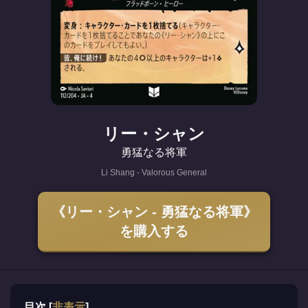
リー・シャン
勇猛なる将軍
Li Shang - Valorous General
《リー・シャン - 勇猛なる将軍》
を購入する
目次
[
非表示
]