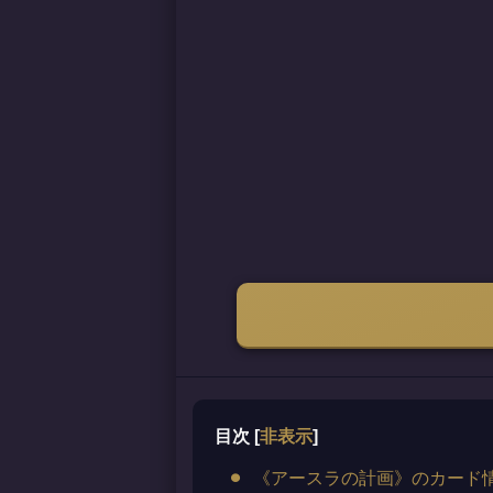
目次
[
非表示
]
《アースラの計画》のカード