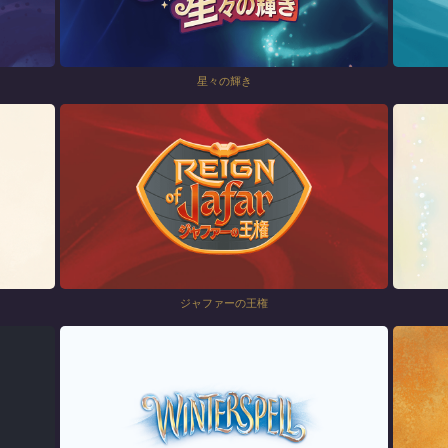
星々の輝き
ジャファーの王権