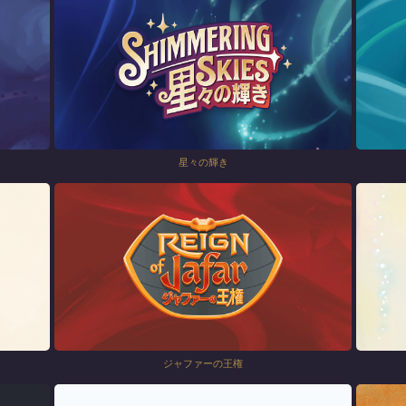
星々の輝き
ジャファーの王権