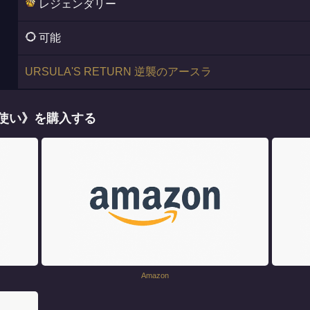
レジェンダリー
可能
URSULA'S RETURN 逆襲のアースラ
法使い》を購入する
Amazon