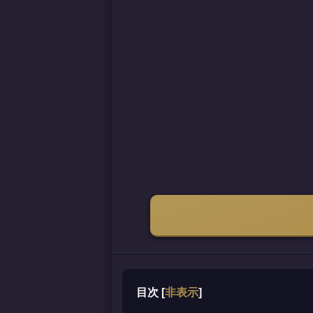
目次
[
非表示
]