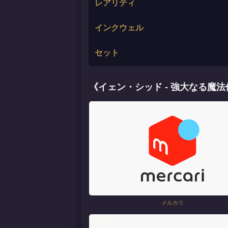
レアリティ
インクウェル
セット
《イェン・シッド - 強大なる魔
メルカリ