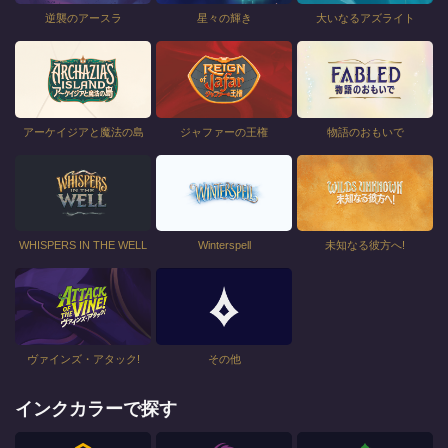
逆襲のアースラ
星々の輝き
大いなるアズライト
アーケイジアと魔法の島
ジャファーの王権
物語のおもいで
WHISPERS IN THE WELL
Winterspell
未知なる彼方へ!
ヴァインズ・アタック!
その他
インクカラーで探す