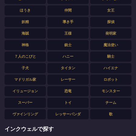
ほうき
仲間
女王
妖精
導き手
探偵
海賊
王様
発明家
神格
銃士
魔法使い
７人のこびと
ハニー
騎士
子犬
タイタン
ハイエナ
マドリガル家
レーサー
ロボット
イリュージョン
恐竜
モンスター
スーパー
トイ
チーム
ヴァインリング
レッサーパンダ
歌
インクウェルで探す