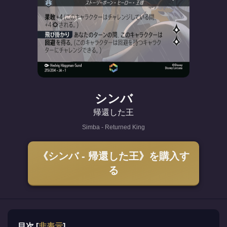
シンバ
帰還した王
Simba - Returned King
《シンバ - 帰還した王》を購入す
る
目次
[
非表示
]