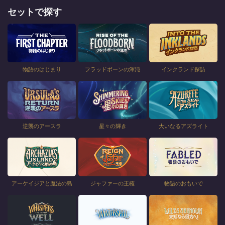
セットで探す
物語のはじまり
フラッドボーンの渾沌
インクランド探訪
逆襲のアースラ
星々の輝き
大いなるアズライト
アーケイジアと魔法の島
ジャファーの王権
物語のおもいで