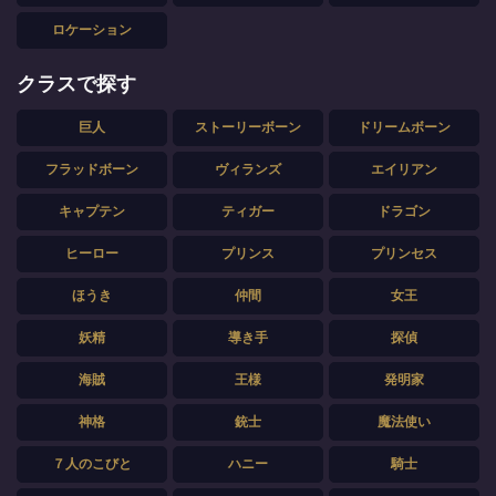
ロケーション
クラスで探す
巨人
ストーリーボーン
ドリームボーン
フラッドボーン
ヴィランズ
エイリアン
キャプテン
ティガー
ドラゴン
ヒーロー
プリンス
プリンセス
ほうき
仲間
女王
妖精
導き手
探偵
海賊
王様
発明家
神格
銃士
魔法使い
７人のこびと
ハニー
騎士