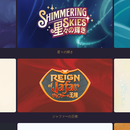
星々の輝き
ジャファーの王権