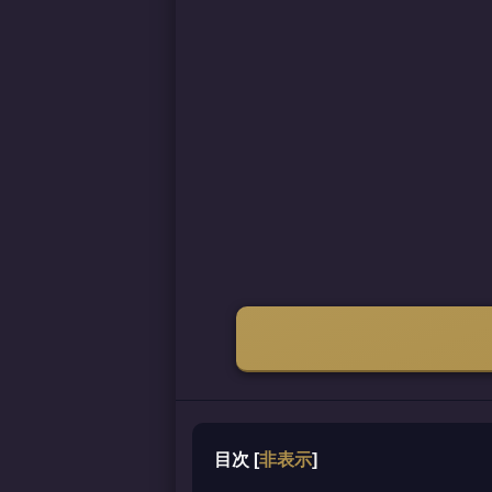
目次
[
非表示
]