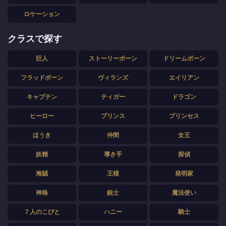
ロケーション
クラスで探す
巨人
ストーリーボーン
ドリームボーン
フラッドボーン
ヴィランズ
エイリアン
キャプテン
ティガー
ドラゴン
ヒーロー
プリンス
プリンセス
ほうき
仲間
女王
妖精
導き手
探偵
海賊
王様
発明家
神格
銃士
魔法使い
７人のこびと
ハニー
騎士