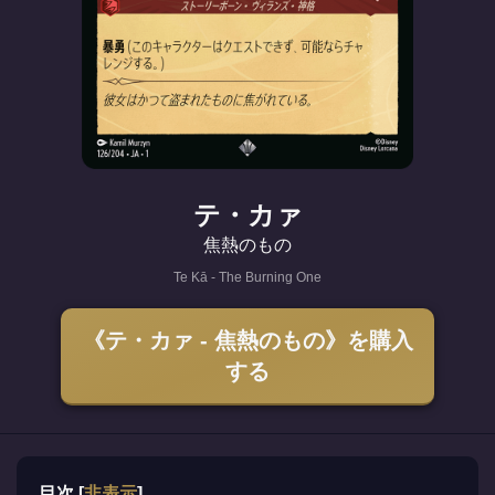
テ・カァ
焦熱のもの
Te Kā - The Burning One
《テ・カァ - 焦熱のもの》を購入
する
目次
[
非表示
]