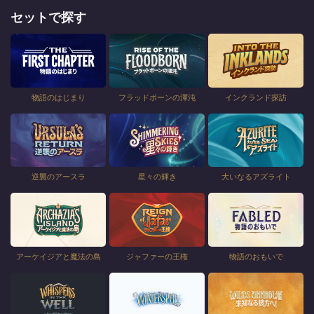
セットで探す
物語のはじまり
フラッドボーンの渾沌
インクランド探訪
逆襲のアースラ
星々の輝き
大いなるアズライト
アーケイジアと魔法の島
ジャファーの王権
物語のおもいで