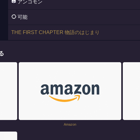
アンコモン
可能
THE FIRST CHAPTER 物語のはじまり
る
Amazon