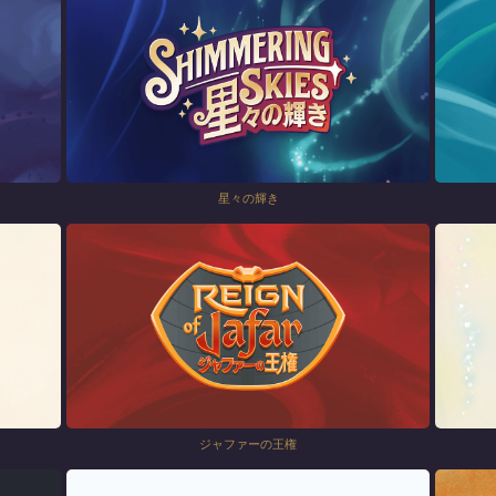
星々の輝き
ジャファーの王権