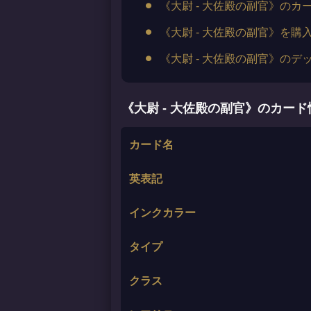
《大尉 - 大佐殿の副官》のカ
《大尉 - 大佐殿の副官》を購
《大尉 - 大佐殿の副官》のデ
《大尉 - 大佐殿の副官》のカード
カード名
英表記
インクカラー
タイプ
クラス