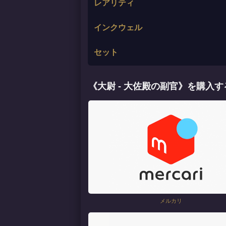
レアリティ
インクウェル
セット
《大尉 - 大佐殿の副官》を購入す
メルカリ