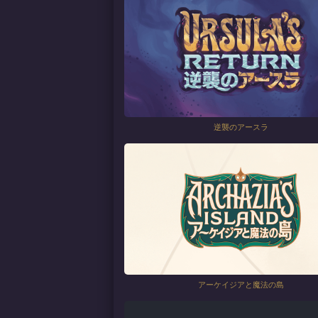
逆襲のアースラ
アーケイジアと魔法の島