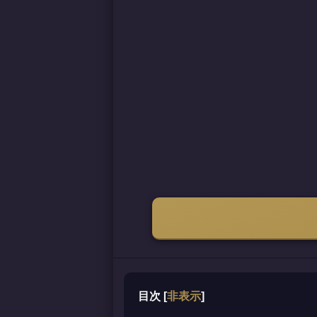
目次
[
非表示
]