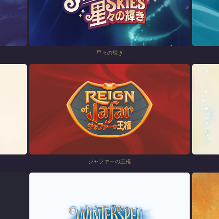
星々の輝き
ジャファーの王権