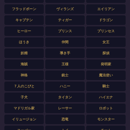
フラッドボーン
ヴィランズ
エイリアン
キャプテン
ティガー
ドラゴン
ヒーロー
プリンス
プリンセス
ほうき
仲間
女王
妖精
導き手
探偵
海賊
王様
発明家
神格
銃士
魔法使い
７人のこびと
ハニー
騎士
子犬
タイタン
ハイエナ
マドリガル家
レーサー
ロボット
イリュージョン
恐竜
モンスター