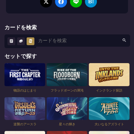
B!
カードを検索
セットで探す
物語のはじまり
フラッドボーンの渾沌
インクランド探訪
逆襲のアースラ
星々の輝き
大いなるアズライト