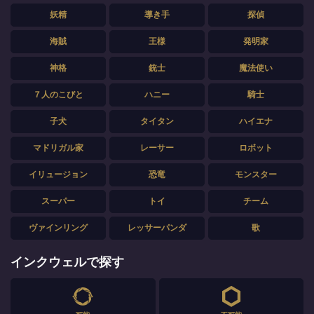
妖精
導き手
探偵
海賊
王様
発明家
神格
銃士
魔法使い
７人のこびと
ハニー
騎士
子犬
タイタン
ハイエナ
マドリガル家
レーサー
ロボット
イリュージョン
恐竜
モンスター
スーパー
トイ
チーム
ヴァインリング
レッサーパンダ
歌
インクウェルで探す