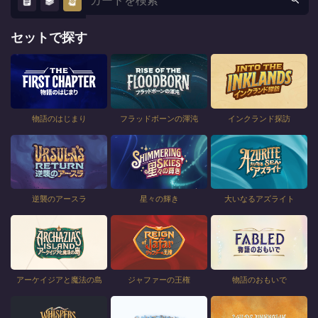
セットで探す
物語のはじまり
フラッドボーンの渾沌
インクランド探訪
逆襲のアースラ
星々の輝き
大いなるアズライト
アーケイジアと魔法の島
ジャファーの王権
物語のおもいで