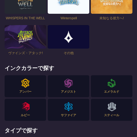
WHISPERS IN THE WELL
Winterspell
未知なる彼方へ!
ヴァインズ・アタック!
その他
インクカラーで探す
アンバー
アメジスト
エメラルド
ルビー
サファイア
スティール
タイプで探す