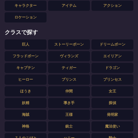
キャラクター
アイテム
アクション
ロケーション
クラスで探す
巨人
ストーリーボーン
ドリームボーン
フラッドボーン
ヴィランズ
エイリアン
キャプテン
ティガー
ドラゴン
ヒーロー
プリンス
プリンセス
ほうき
仲間
女王
妖精
導き手
探偵
海賊
王様
発明家
神格
銃士
魔法使い
７人のこびと
ハニー
騎士