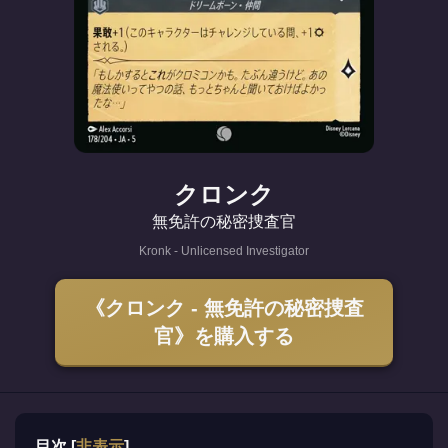
クロンク
無免許の秘密捜査官
Kronk - Unlicensed Investigator
《クロンク - 無免許の秘密捜査
官》を購入する
目次
[
非表示
]