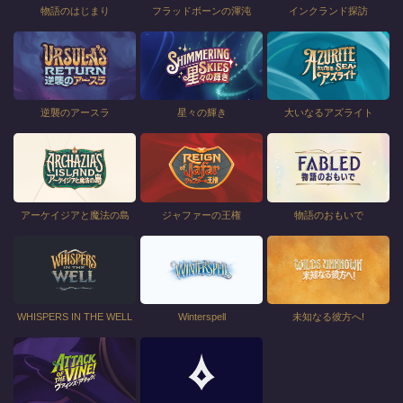
物語のはじまり
フラッドボーンの渾沌
インクランド探訪
逆襲のアースラ
星々の輝き
大いなるアズライト
アーケイジアと魔法の島
ジャファーの王権
物語のおもいで
WHISPERS IN THE WELL
Winterspell
未知なる彼方へ!