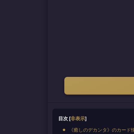
目次
[
非表示
]
《癒しのデカンタ》のカード