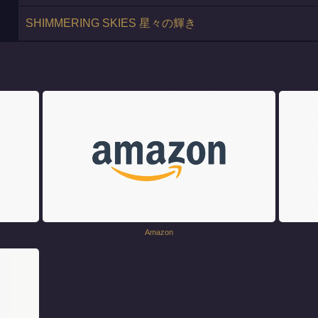
SHIMMERING SKIES 星々の輝き
Amazon