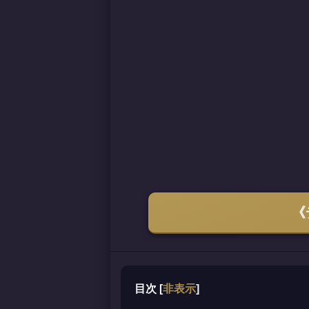
《
目次
[
非表示
]