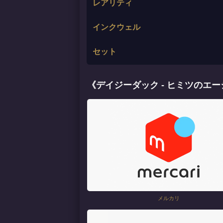
レアリティ
インクウェル
セット
《デイジーダック - ヒミツのエ
メルカリ