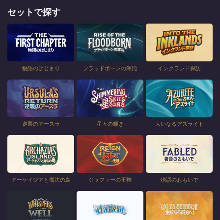
セットで探す
物語のはじまり
フラッドボーンの渾沌
インクランド探訪
逆襲のアースラ
星々の輝き
大いなるアズライト
アーケイジアと魔法の島
ジャファーの王権
物語のおもいで