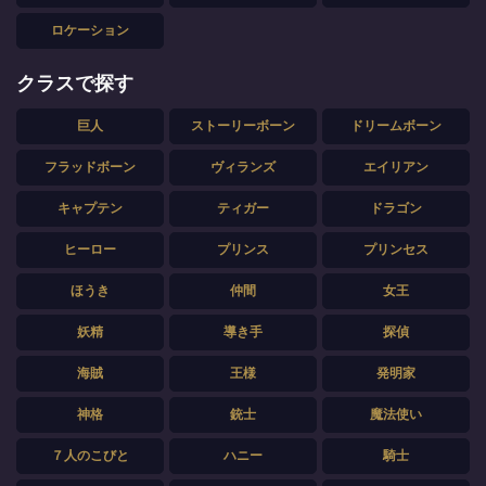
ロケーション
クラスで探す
巨人
ストーリーボーン
ドリームボーン
フラッドボーン
ヴィランズ
エイリアン
キャプテン
ティガー
ドラゴン
ヒーロー
プリンス
プリンセス
ほうき
仲間
女王
妖精
導き手
探偵
海賊
王様
発明家
神格
銃士
魔法使い
７人のこびと
ハニー
騎士