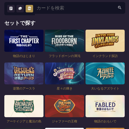
セットで探す
物語のはじまり
フラッドボーンの渾沌
インクランド探訪
逆襲のアースラ
星々の輝き
大いなるアズライト
アーケイジアと魔法の島
ジャファーの王権
物語のおもいで