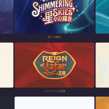
星々の輝き
ジャファーの王権