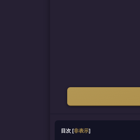
目次
[
非表示
]