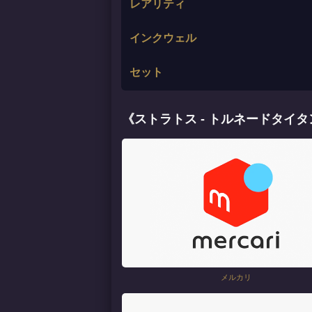
レアリティ
インクウェル
セット
《ストラトス - トルネードタイ
メルカリ