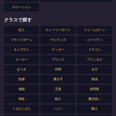
ロケーション
クラスで探す
巨人
ストーリーボーン
ドリームボーン
フラッドボーン
ヴィランズ
エイリアン
キャプテン
ティガー
ドラゴン
ヒーロー
プリンス
プリンセス
ほうき
仲間
女王
妖精
導き手
探偵
海賊
王様
発明家
神格
銃士
魔法使い
７人のこびと
ハニー
騎士