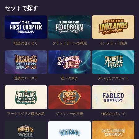
セットで探す
物語のはじまり
フラッドボーンの渾沌
インクランド探訪
逆襲のアースラ
星々の輝き
大いなるアズライト
アーケイジアと魔法の島
ジャファーの王権
物語のおもいで