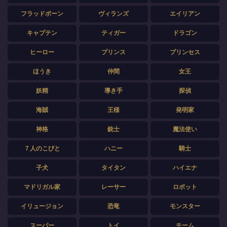
フラッドボーン
ヴィランズ
エイリアン
キャプテン
ティガー
ドラゴン
ヒーロー
プリンス
プリンセス
ほうき
仲間
女王
妖精
導き手
探偵
海賊
王様
発明家
神格
銃士
魔法使い
７人のこびと
ハニー
騎士
子犬
タイタン
ハイエナ
マドリガル家
レーサー
ロボット
イリュージョン
恐竜
モンスター
スーパー
トイ
チーム