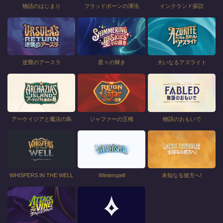
物語のはじまり
フラッドボーンの渾沌
インクランド探訪
逆襲のアースラ
星々の輝き
大いなるアズライト
アーケイジアと魔法の島
ジャファーの王権
物語のおもいで
WHISPERS IN THE WELL
Winterspell
未知なる彼方へ!