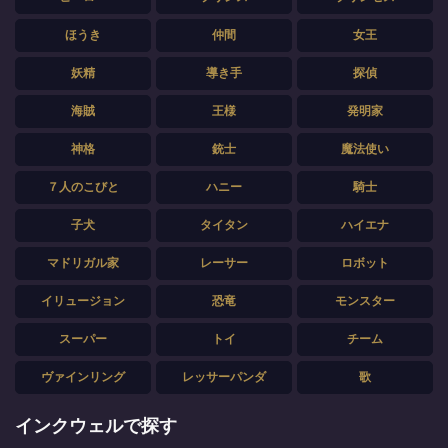
ほうき
仲間
女王
妖精
導き手
探偵
海賊
王様
発明家
神格
銃士
魔法使い
７人のこびと
ハニー
騎士
子犬
タイタン
ハイエナ
マドリガル家
レーサー
ロボット
イリュージョン
恐竜
モンスター
スーパー
トイ
チーム
ヴァインリング
レッサーパンダ
歌
インクウェルで探す