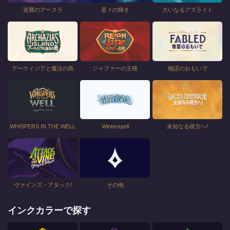
逆襲のアースラ
星々の輝き
大いなるアズライト
アーケイジアと魔法の島
ジャファーの王権
物語のおもいで
WHISPERS IN THE WELL
Winterspell
未知なる彼方へ!
ヴァインズ・アタック!
その他
インクカラーで探す