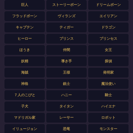
巨人
ストーリーボーン
ドリームボーン
フラッドボーン
ヴィランズ
エイリアン
キャプテン
ティガー
ドラゴン
ヒーロー
プリンス
プリンセス
ほうき
仲間
女王
妖精
導き手
探偵
海賊
王様
発明家
神格
銃士
魔法使い
７人のこびと
ハニー
騎士
子犬
タイタン
ハイエナ
マドリガル家
レーサー
ロボット
イリュージョン
恐竜
モンスター