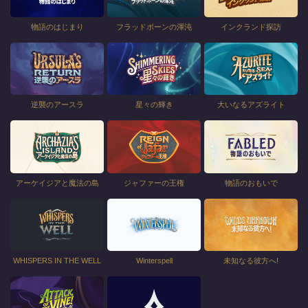
物語のはじまり
フラッドボーンの渾沌
インクランド探訪
逆襲のアースラ
星々の輝き
大いなるアズライト
アーケイジアと魔法の島
ジャファーの王権
物語のおもいで
WHISPERS IN THE WELL
Winterspell
未知なる彼方へ!