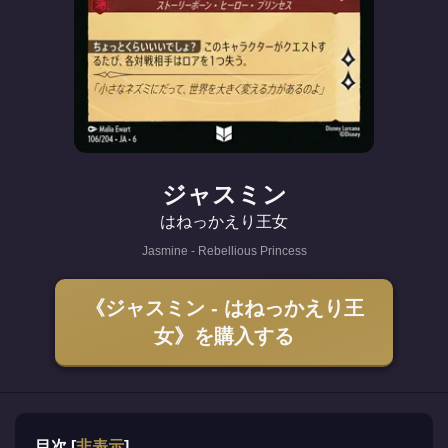
ジャスミン
はねっかえり王女
Jasmine - Rebellious Princess
《ジャスミン - はねっかえり王
女》を購入する
目次
[
非表示
]