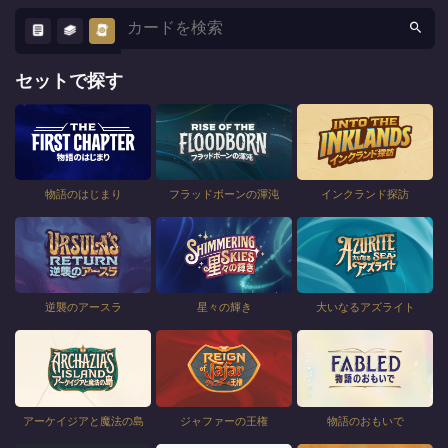
セットで探す
物語のはじまり
フラッドボーンの渾沌
インクランド探訪
逆襲のアースラ
星々の輝き
大いなるアズライト
アーケイジアと魔法の島
ジャファーの王権
物語のおもいで