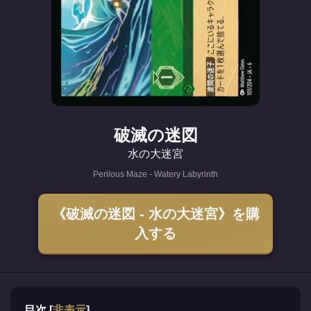
破滅の迷図
水の大迷宮
Perilous Maze - Watery Labyrinth
《破滅の迷図 - 水の大迷宮》を購
入する
目次
[
非表示
]