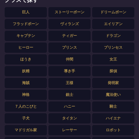
巨人
ストーリーボーン
ドリームボーン
フラッドボーン
ヴィランズ
エイリアン
キャプテン
ティガー
ドラゴン
ヒーロー
プリンス
プリンセス
ほうき
仲間
女王
妖精
導き手
探偵
海賊
王様
発明家
神格
銃士
魔法使い
７人のこびと
ハニー
騎士
子犬
タイタン
ハイエナ
マドリガル家
レーサー
ロボット