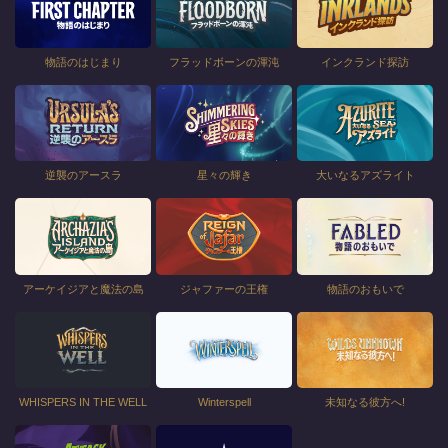
物語のはじまり
フラッドボーンの渾沌
インクランド探訪
逆襲のアースラ
星々の輝き
大いなるアズライト
アーケイジアと魔法の島
ジャファーの王権
物語のおもいで
WHISPERS IN THE WELL
Winterspell
未知なる彼方へ!