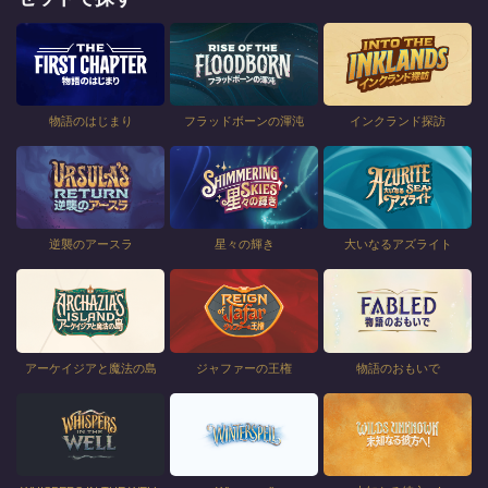
物語のはじまり
フラッドボーンの渾沌
インクランド探訪
逆襲のアースラ
星々の輝き
大いなるアズライト
アーケイジアと魔法の島
ジャファーの王権
物語のおもいで