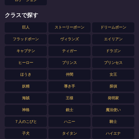
クラスで探す
巨人
ストーリーボーン
ドリームボーン
フラッドボーン
ヴィランズ
エイリアン
キャプテン
ティガー
ドラゴン
ヒーロー
プリンス
プリンセス
ほうき
仲間
女王
妖精
導き手
探偵
海賊
王様
発明家
神格
銃士
魔法使い
７人のこびと
ハニー
騎士
子犬
タイタン
ハイエナ