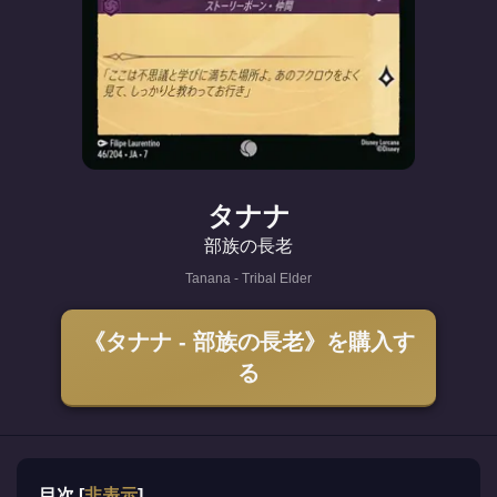
タナナ
部族の長老
Tanana - Tribal Elder
《タナナ - 部族の長老》を購入す
る
目次
[
非表示
]