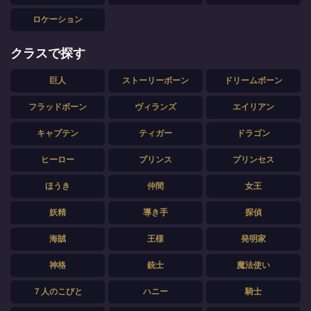
ロケーション
クラスで探す
巨人
ストーリーボーン
ドリームボーン
フラッドボーン
ヴィランズ
エイリアン
キャプテン
ティガー
ドラゴン
ヒーロー
プリンス
プリンセス
ほうき
仲間
女王
妖精
導き手
探偵
海賊
王様
発明家
神格
銃士
魔法使い
７人のこびと
ハニー
騎士