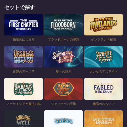
セットで探す
物語のはじまり
フラッドボーンの渾沌
インクランド探訪
逆襲のアースラ
星々の輝き
大いなるアズライト
アーケイジアと魔法の島
ジャファーの王権
物語のおもいで