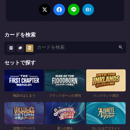
B!
カードを検索
セットで探す
物語のはじまり
フラッドボーンの渾沌
インクランド探訪
逆襲のアースラ
星々の輝き
大いなるアズライト