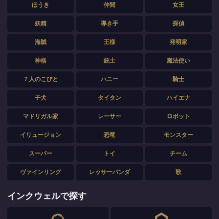
ほうき
仲間
女王
妖精
導き手
探偵
海賊
王様
発明家
神格
銃士
魔法使い
７人のこびと
ハニー
騎士
子犬
タイタン
ハイエナ
マドリガル家
レーサー
ロボット
イリュージョン
恐竜
モンスター
スーパー
トイ
チーム
ヴァインリング
レッサーパンダ
歌
インクウェルで探す