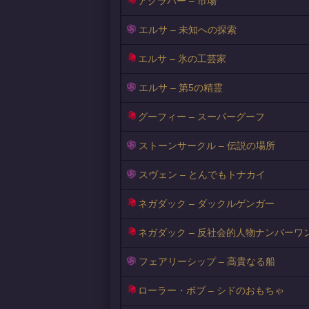
アグラバー – 市場
エルサ – 未知への探索
エルサ – 氷の工芸家
エルサ – 第5の精霊
グーフィー – スーパーグーフ
ストーンサークル – 伝説の場所
スヴェン – とんでもトナカイ
ネガダック – ダックルゲンガー
ネガダック – 反社会的人物ナンバーワ
フェアリーシップ – 高貴なる船
ローラー・ボブ – シドのおもちゃ