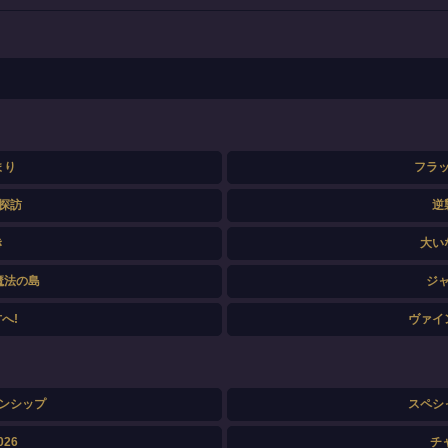
まり
フラ
探訪
逆
き
大い
魔法の島
ジ
へ!
ヴァイ
ンシップ
スペシ
26
チ