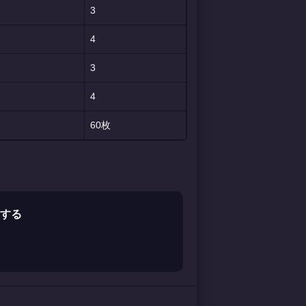
3
4
3
4
60枚
アする