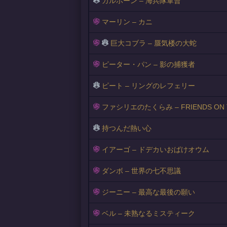
カルホーン – 海兵隊軍曹
マーリン – カニ
巨大コブラ – 蜃気楼の大蛇
ピーター・パン – 影の捕獲者
ピート – リングのレフェリー
ファシリエのたくらみ – FRIENDS ON T
持つんだ熱い心
イアーゴ – ドデカいおばけオウム
ダンボ – 世界の七不思議
ジーニー – 最高な最後の願い
ベル – 未熟なるミスティーク