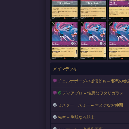
メインデッキ
チェルナボーグの従僕ども – 邪悪の眷
ディアブロ – 性悪なワタリガラス
ミスター・スミー – マヌケなお仲間
先生 – 剛胆なる騎士