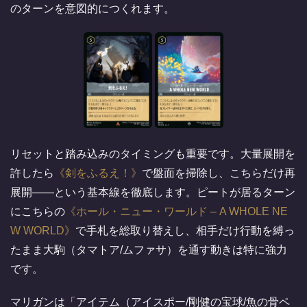
のターンを意図的につくれます。
リセットと踏み込みのタイミングも重要です。大量展開を
許したら
剣をふるえ！
で盤面を掃除し、こちらだけ再
展開——という基本線を徹底します。ピートが居るターン
にこちらの
ホール・ニュー・ワールド – A WHOLE NE
W WORLD
で手札を総取り替えし、相手だけ行動を縛っ
たまま大駒（タマトア/ムファサ）を通す動きは特に強力
です。
マリガンは「アイテム（アイスポー/剛健の宝球/魚の骨ペ