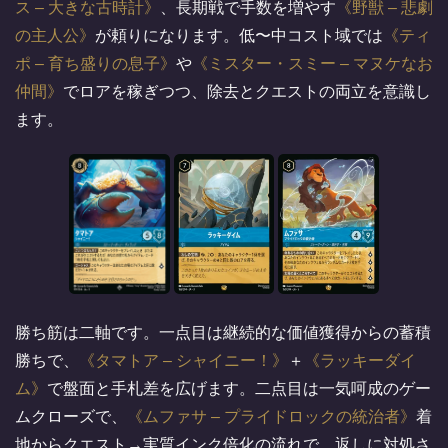
ス – 大きな古時計
、長期戦で手数を増やす
野獣 – 悲劇
の主人公
が頼りになります。低〜中コスト域では
ティ
ポ – 育ち盛りの息子
や
ミスター・スミー – マヌケなお
仲間
でロアを稼ぎつつ、除去とクエストの両立を意識し
ます。
勝ち筋は二軸です。一点目は継続的な価値獲得からの蓄積
勝ちで、
タマトア – シャイニー！
＋
ラッキーダイ
ム
で盤面と手札差を広げます。二点目は一気呵成のゲー
ムクローズで、
ムファサ – プライドロックの統治者
着
地からクエスト→実質インク倍化の流れで、返しに対処さ