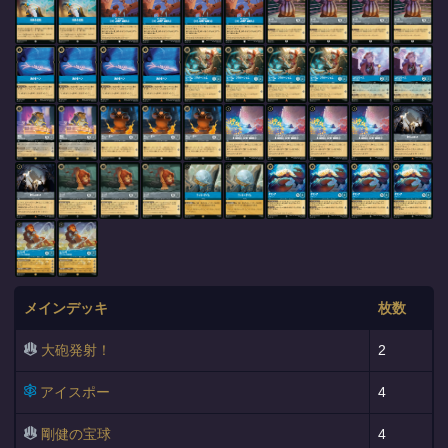
メインデッキ
枚数
大砲発射！
2
アイスポー
4
剛健の宝球
4