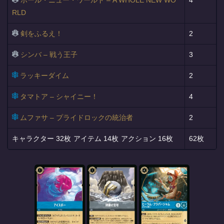
ホール・ニュー・ワールド – A WHOLE NEW WO
4
RLD
剣をふるえ！
2
シンバ – 戦う王子
3
ラッキーダイム
2
タマトア – シャイニー！
4
ムファサ – プライドロックの統治者
2
32枚
14枚
16枚
62枚