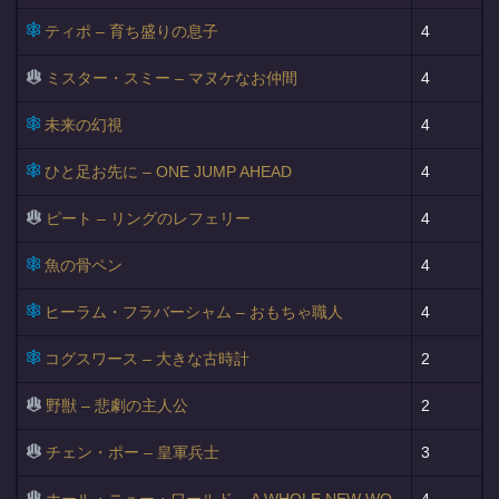
ティポ – 育ち盛りの息子
4
ミスター・スミー – マヌケなお仲間
4
未来の幻視
4
ひと足お先に – ONE JUMP AHEAD
4
ピート – リングのレフェリー
4
魚の骨ペン
4
ヒーラム・フラバーシャム – おもちゃ職人
4
コグスワース – 大きな古時計
2
野獣 – 悲劇の主人公
2
チェン・ポー – 皇軍兵士
3