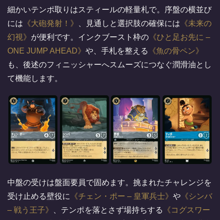
細かいテンポ取りはスティールの軽量札で。序盤の横並び
には
大砲発射！
、見通しと選択肢の確保には
未来の
幻視
が便利です。インクブースト枠の
ひと足お先に –
ONE JUMP AHEAD
や、手札を整える
魚の骨ペン
も、後述のフィニッシャーへスムーズにつなぐ潤滑油とし
て機能します。
中盤の受けは盤面要員で固めます。挑まれたチャレンジを
受け止める壁役に
チェン・ポー – 皇軍兵士
や
シンバ
– 戦う王子
、テンポを落とさず場持ちする
コグスワー