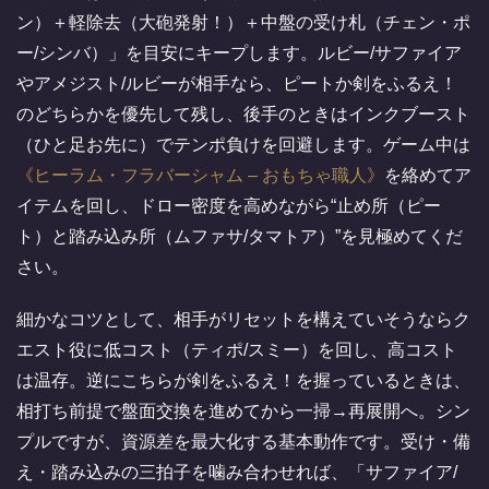
ン）＋軽除去（大砲発射！）＋中盤の受け札（チェン・ポ
ー/シンバ）」を目安にキープします。ルビー/サファイア
やアメジスト/ルビーが相手なら、ピートか剣をふるえ！
のどちらかを優先して残し、後手のときはインクブースト
（ひと足お先に）でテンポ負けを回避します。ゲーム中は
ヒーラム・フラバーシャム – おもちゃ職人
を絡めてア
イテムを回し、ドロー密度を高めながら“止め所（ピー
ト）と踏み込み所（ムファサ/タマトア）”を見極めてくだ
さい。
細かなコツとして、相手がリセットを構えていそうならク
エスト役に低コスト（ティポ/スミー）を回し、高コスト
は温存。逆にこちらが剣をふるえ！を握っているときは、
相打ち前提で盤面交換を進めてから一掃→再展開へ。シン
プルですが、資源差を最大化する基本動作です。受け・備
え・踏み込みの三拍子を噛み合わせれば、「サファイア/