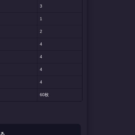
3
1
2
4
4
4
4
60枚
る