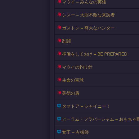
マウイ – みんなの英雄
シスー – 大胆不敵な来訪者
ガストン – 尊大なハンター
乱闘
準備をしておけ – BE PREPARED
マウイの釣り針
生命の宝球
美徳の盾
タマトア – シャイニー！
ヒーラム・フラバーシャム – おもちゃ
女王 – 占術師