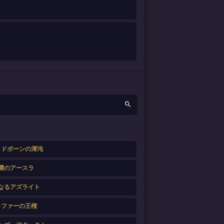
ッドボーンの渾沌
襲のアースラ
なるアズライト
ャファーの王権