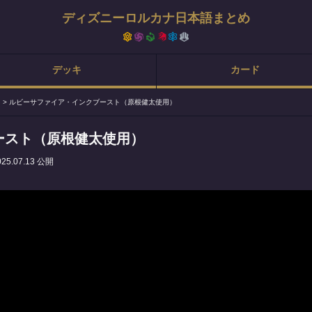
ディズニーロルカナ日本語まとめ
デッキ
カード
>
ルビーサファイア・インクブースト（原根健太使用）
ースト（原根健太使用）
025.07.13 公開