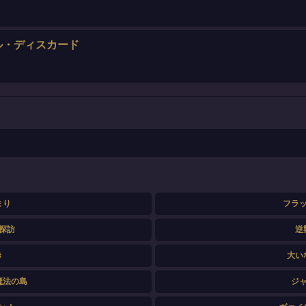
ル・ディスカード
まり
フラ
探訪
逆
き
大い
魔法の島
ジ