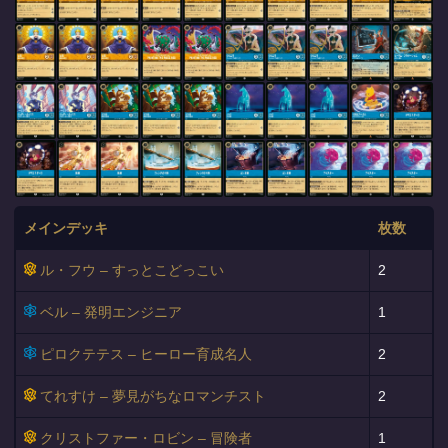
メインデッキ
枚数
ル・フウ – すっとこどっこい
2
ベル – 発明エンジニア
1
ピロクテテス – ヒーロー育成名人
2
てれすけ – 夢見がちなロマンチスト
2
クリストファー・ロビン – 冒険者
1