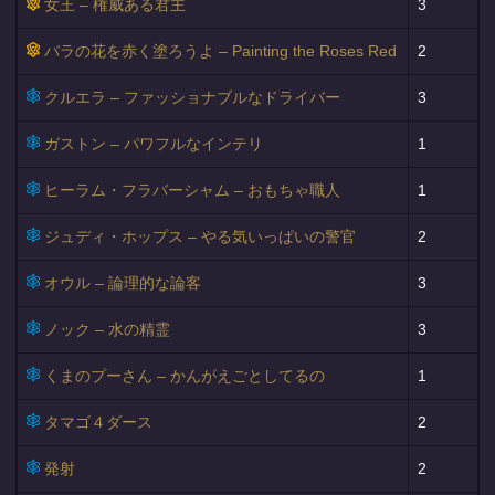
女王 – 権威ある君主
3
バラの花を赤く塗ろうよ – Painting the Roses Red
2
クルエラ – ファッショナブルなドライバー
3
ガストン – パワフルなインテリ
1
ヒーラム・フラバーシャム – おもちゃ職人
1
ジュディ・ホップス – やる気いっぱいの警官
2
オウル – 論理的な論客
3
ノック – 水の精霊
3
くまのプーさん – かんがえごとしてるの
1
タマゴ４ダース
2
発射
2