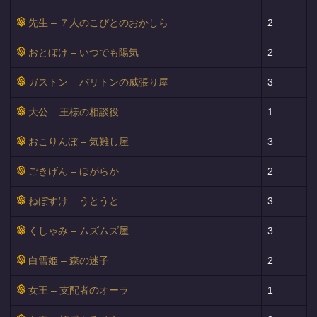
先生 – ７人のこびとのおかしら
2
おとぼけ – いつでも陽気
2
ガストン – バリトンの威張り屋
3
大公 – 王様の相談役
1
おこりんぼ – 気難し屋
3
ごきげん – ほがらか
2
ねぼすけ – うとうと
3
くしゃみ – ムズムズ屋
3
白雪姫 – 森の迷子
2
女王 – 支配者のオーラ
1