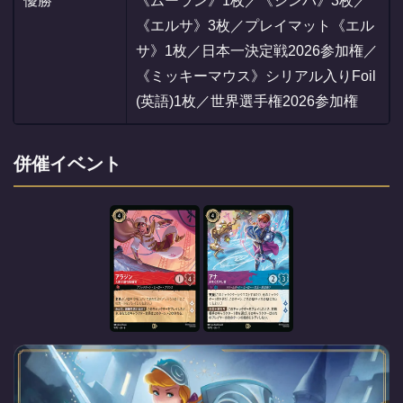
優勝
《ムーラン》1枚／《シンバ》3枚／
《エルサ》3枚／プレイマット《エル
サ》1枚／日本一決定戦2026参加権／
《ミッキーマウス》シリアル入りFoil
(英語)1枚／世界選手権2026参加権
併催イベント