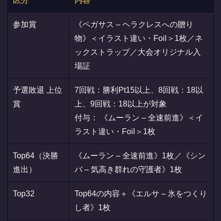
区分
内容
参加賞
《ペガサス – ヘラクレスへの贈り
物》＜イラスト違い・Foil＞1枚／ネ
ックストラップ／大会オリジナル入
場証
予選敗退 上位
7回戦：勝利Pt15以上、8回戦：18以
賞
上、9回戦：18以上が対象
付与： 《ムーラン – 全速前進》＜イ
ラスト違い・Foil＞1枚
Top64（決勝
《ムーラン – 全速前進》1枚／《シン
進出）
バ – 気高き群れの守護者》1枚
Top32
Top64の内容＋《エルサ – 氷をつくり
し者》1枚