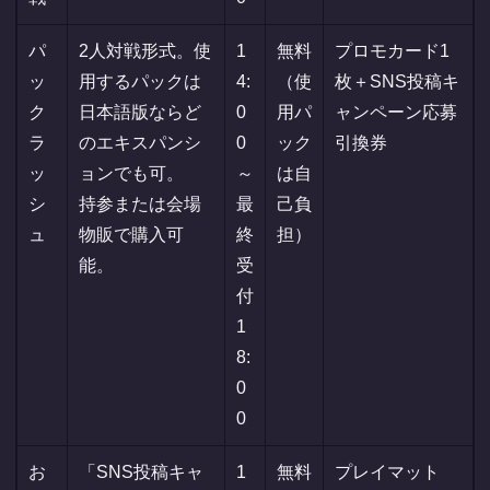
パ
2人対戦形式。使
1
無料
プロモカード1
ッ
用するパックは
4:
（使
枚＋SNS投稿キ
ク
日本語版ならど
0
用パ
ャンペーン応募
ラ
のエキスパンシ
0
ック
引換券
ッ
ョンでも可。
～
は自
シ
持参または会場
最
己負
ュ
物販で購入可
終
担）
能。
受
付
1
8:
0
0
お
「SNS投稿キャ
1
無料
プレイマット