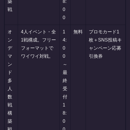
築
8:
戦
0
0
オ
4人イベント・全
1
無料
プロモカード1
ン
1戦構成。フリー
4:
枚＋SNS投稿キ
デ
フォーマットで
0
ャンペーン応募
マ
ワイワイ対戦。
0
引換券
ン
～
ド
最
多
終
人
受
数
付
戦
1
構
8:
築
0
戦
0