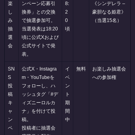
楽
ンペーン応募引
8:
《シンデレラ –
し
換券」との交換
2
豪胆なる姫君》
み
で抽選参加可。
0
（当選15名）
抽
当選発表は18:20
頃
選
頃に公式Xおよび
会
公式サイトで発
表。
SN
公式X・Instagra
イ
無料
お楽しみ抽選会
S
m・YouTubeを
ベ
への参加権
投
フォローし、ハ
ン
稿
ッシュタグ「#デ
ト
キ
ィズニーロルカ
期
ャ
ナ」を付けて投
間
ン
稿。
中
ペ
投稿者に抽選会