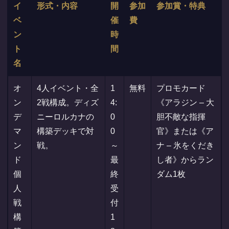
イ
形式・内容
開
参加
参加賞・特典
ベ
催
費
ン
時
ト
間
名
オ
4人イベント・全
1
無料
プロモカード
ン
2戦構成。ディズ
4:
《アラジン – 大
デ
ニーロルカナの
0
胆不敵な指揮
マ
構築デッキで対
0
官》または《ア
ン
戦。
～
ナ – 氷をくだき
ド
最
し者》からラン
個
終
ダム1枚
人
受
戦
付
構
1