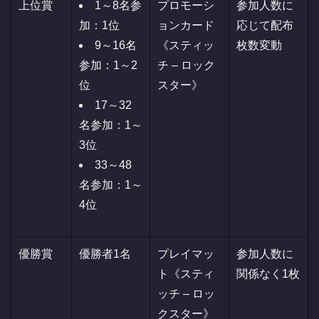
上位賞
1～8名参
プロモーシ
参加人数に
加：1位
ョンカード
応じて配布
9～16名
《スティッ
枚数変動
参加：1～2
チ – ロック
位
スター》
17～32
名参加：1～
3位
33～48
名参加：1～
4位
優勝賞
優勝者1名
プレイマッ
参加人数に
ト《スティ
関係なく1枚
ッチ – ロッ
クスター》