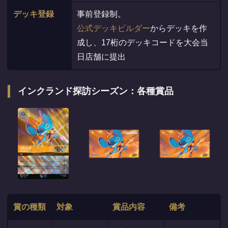
デッキ登録
事前登録制。
公式デッキビルダー
からデッキを作
成し、17桁のデッキコードを大会当
日店舗に提出
インクランド探訪シーズン：各種賞品
賞の種類
対象
賞品内容
備考