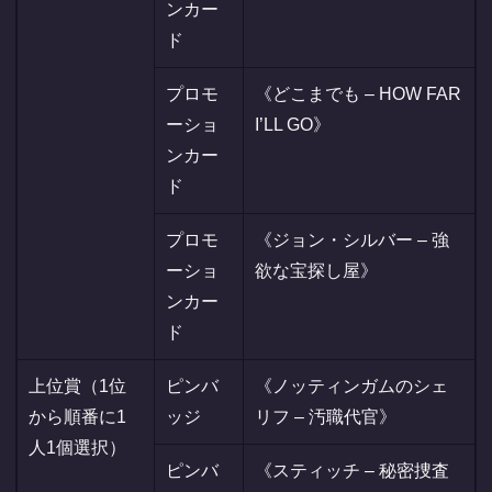
ンカー
ド
プロモ
《どこまでも – HOW FAR
ーショ
I’LL GO》
ンカー
ド
プロモ
《ジョン・シルバー – 強
ーショ
欲な宝探し屋》
ンカー
ド
上位賞（1位
ピンバ
《ノッティンガムのシェ
から順番に1
ッジ
リフ – 汚職代官》
人1個選択）
ピンバ
《スティッチ – 秘密捜査