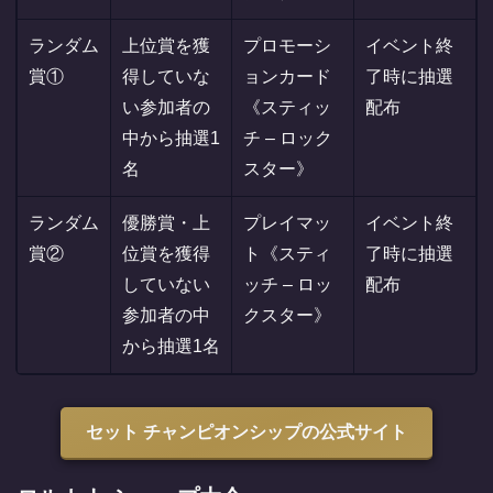
ランダム
上位賞を獲
プロモーシ
イベント終
賞①
得していな
ョンカード
了時に抽選
い参加者の
《スティッ
配布
中から抽選1
チ – ロック
名
スター》
ランダム
優勝賞・上
プレイマッ
イベント終
賞②
位賞を獲得
ト《スティ
了時に抽選
していない
ッチ – ロッ
配布
参加者の中
クスター》
から抽選1名
セット チャンピオンシップの公式サイト