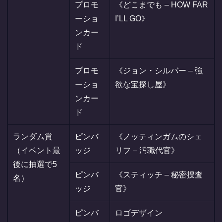
プロモ
《どこまでも – HOW FAR
ーショ
I’LL GO》
ンカー
ド
プロモ
《ジョン・シルバー – 強
ーショ
欲な宝探し屋》
ンカー
ド
ランダム賞
ピンバ
《ノッティンガムのシェ
（イベント最
ッジ
リフ – 汚職代官》
後に抽選で5
ピンバ
《スティッチ – 秘密捜査
名）
ッジ
官》
ピンバ
ロゴデザイン