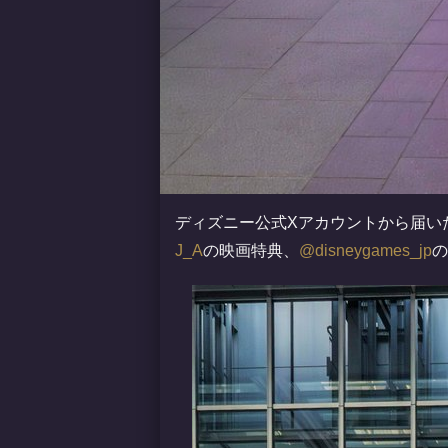
ディズニー公式Xアカウントから届い
J_A
の映画特典、
@disneygames_jp
の