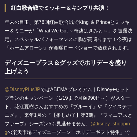
紅白歌合戦でミッキー＆キンプリ共演！
年末の目玉、第76回紅白歌合戦でKing ＆ Princeとミッキ
ー＆ミニーが「What We Got ～奇跡はきみと～」を披露決
定。スペシャルパフォーマンスに胸が高鳴ります！今夜は
『ホームアローン』が金曜ロードショーで放送されます。
ディズニープラス＆グッズでホリデーを盛り
上げよう
@DisneyPlusJP
ではABEMAプレミアム｜Disney+セット
プランのキャンペーン（1/19まで月額990円～）がスター
ト。花江夏樹さんおすすめの『ブルーイ』や『ツイステア
ニメ』、来年1月の『【推しの子】第3期』『フィニアスと
ファーブ』シーズン5も見逃せません。
@disney_shoppin
g
の楽天市場ディズニーゾーン「ホリデーギフト特集」で