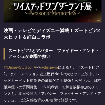
映画・テレビでディズニー満載！ズートピア2
大ヒット＆紅白コラボ
ズートピア2とアバター：ファイヤー・アンド・
アッシュが劇場で熱い
@DisneyStudioJ_A
や
@disneyjp
によると、『ズートピア
2』はアニメーション史上歴代No.1の大ヒット上映中。レ
ッドカーペット前夜祭の豪華ゲスト映像も公開され、日本
版声優への質問募集（12/18締切）で舞台挨拶参加のチャ
ンスも。本日公開の『アバター：ファイヤー・アンド・ア
ッシュ』は没入感抜群の3D映像で話題です。