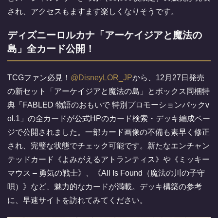
され、アクセスもますます楽しくなりそうです。
ディズニーロルカナ「アーケイジアと魔法の
島」全カード公開！
TCGファン必見！
@DisneyLOR_JP
から、12月27日発売
の新セット「アーケイジアと魔法の島」とボックス同梱特
典「FABLED 物語のおもいで 特別プロモーションパックv
ol.1」の全カードが公式HPのカード検索・デッキ編成ペー
ジで公開されました。一部カード画像の不備も素早く修正
され、完璧な状態でチェック可能です。新たなエンチャン
テッドカード《よみがえるアトランティス》や《ミッキー
マウス – 勇気の戦士》、《All Is Found（魔法の川の子守
唄）》など、魅力的なカードが満載。デッキ構築の参考
に、早速サイトを訪れてみてください。