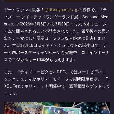
ゲームファンに朗報！
@disneygames_jp
の投稿で、『デ
ィズニー ツイステッドワンダーランド展｜Seasonal Mem
ories』が2026年3月6日から3月29日まで六本木ミュージ
アムで開催されることが発表されました。四季折々の思い
出をテーマにした展示は、ファンなら絶対に見逃せませ
ん。本日12月18日はイデア・シュラウドの誕生日で、ゲ
ーム内バースデーキャンペーンも実施中。ログインボーナ
スでマジカルキー10本がもらえますよ♪
また、『ディズニーピクセルRPG』ではズートピアのニ
ックとジュディがホリデーモチーフで期間限定登場。「PI
XEL Fest：ホリデー」も開催中で、豪華報酬をゲットしま
しょう。