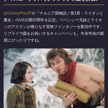
@DisneyPlusJP
が『ナルニア国物語／第1章：ライオンと
魔女』のUS公開20周年を記念。ペベンシー兄妹とライオ
ンのアスランが織りなす冒険ファンタジーを配信中です。
リプライで🦁をお祝いするキャンペーンも。年末年始の鑑
賞にぴったりですね。