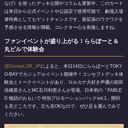
なげ》を使ったデッキ公開やコラムも更新中。このカード
は本日から公式イベントや公認店で使用可能で、劇場入場
者特典としてもゲットチャンスです。新拡張のワクワクを
予感させる情報が満載、コレクター心を刺激しますね。
ファンイベントが盛り上がる！ららぽーと＆
丸ビルで体験会
@DisneyLOR_JP
によると、本日14日にららぽーとTOKY
O-BAYでカジュアルイベント開催中！コンセプトデッキ体
験会とトークイベントがあり、ロルカナ大好き声優の前田
佳織里さんとMC石川利恵さんが登場。日本初の「FABLE
D 物語のおもいで 特別プロモーションパックvol.1」開封
も見どころです。立ち見OKなので、ぜひ足を運んでみて
ください。