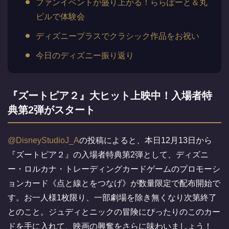
ファンイベントが盛り上がる！ららぽーと＆丸
ビルで体験会
ディズニープラスでクラシック作品をお祝い
今日のディズニー振り返り
『ズートピア２』大ヒット上映中！入場者特
典第2弾がスタート
@DisneyStudioJ_A
の投稿によると、本日12月13日から
『ズートピア２』の入場者特典第2弾として、ディズニ
ー・ロルカナ・トレーディングカードゲームのプロモーシ
ョンカード《点と線とをつなげ》が数量限定で配布開始で
す。お一人様1枚限り、一部劇場を除き無くなり次第終了
とのこと。ジュディとニックの冒険にぴったりのこのカー
ドを手に入れて、映画の興奮をさらに味わいましょう！