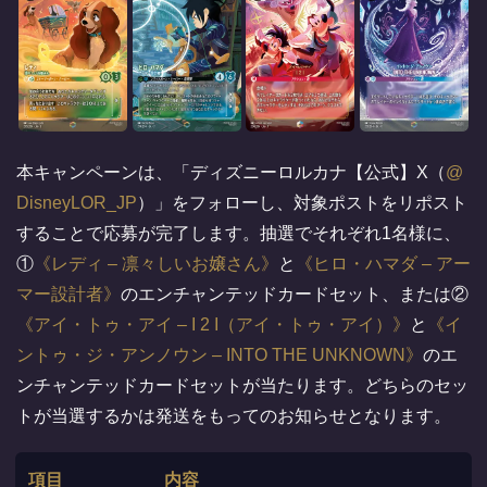
本キャンペーンは、「ディズニーロルカナ【公式】X（
@
DisneyLOR_JP
）」をフォローし、対象ポストをリポスト
することで応募が完了します。抽選でそれぞれ1名様に、
①
レディ – 凛々しいお嬢さん
と
ヒロ・ハマダ – アー
マー設計者
のエンチャンテッドカードセット、または②
アイ・トゥ・アイ – I 2 I（アイ・トゥ・アイ）
と
イ
ントゥ・ジ・アンノウン – INTO THE UNKNOWN
のエ
ンチャンテッドカードセットが当たります。どちらのセッ
トが当選するかは発送をもってのお知らせとなります。
項目
内容