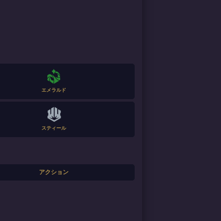
エメラルド
スティール
アクション