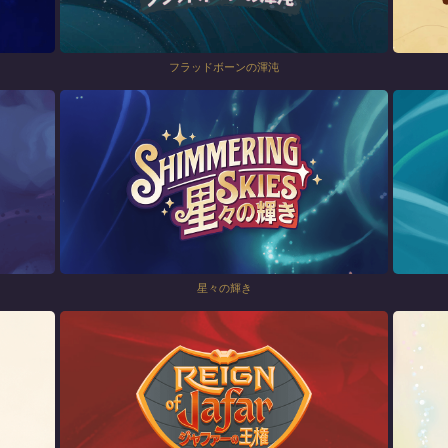
フラッドボーンの渾沌
星々の輝き