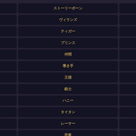
ストーリーボーン
ヴィランズ
ティガー
プリンス
仲間
導き手
王様
銃士
ハニー
タイタン
レーサー
恐竜