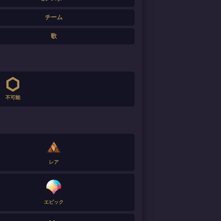
チーム
歌
不可能
レア
エピック