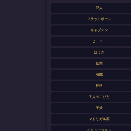
巨人
フラッドボーン
キャプテン
ヒーロー
ほうき
妖精
海賊
神格
７人のこびと
子犬
マドリガル家
イリュージョン