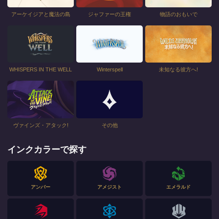
アーケイジアと魔法の島
ジャファーの王権
物語のおもいで
WHISPERS IN THE WELL
Winterspell
未知なる彼方へ!
ヴァインズ・アタック!
その他
インクカラーで探す
アンバー
アメジスト
エメラルド