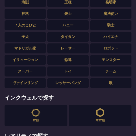
海賊
王様
発明家
神格
銃士
魔法使い
７人のこびと
ハニー
騎士
子犬
タイタン
ハイエナ
マドリガル家
レーサー
ロボット
イリュージョン
恐竜
モンスター
スーパー
トイ
チーム
ヴァインリング
レッサーパンダ
歌
インクウェルで探す
可能
不可能
レアリティで探す